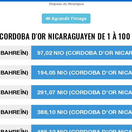
Drapeau du Nicaragua
Agrandir l'image
CORDOBA D'OR NICARAGUAYEN DE 1 À 100 
 BAHREÏN)
97,02 NIO (CORDOBA D'OR NIC
 BAHREÏN)
194,05 NIO (CORDOBA D'OR NI
 BAHREÏN)
291,07 NIO (CORDOBA D'OR NI
 BAHREÏN)
388,10 NIO (CORDOBA D'OR NI
 BAHREÏN)
485,12 NIO (CORDOBA D'OR NI