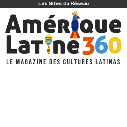
Les Sites du Réseau