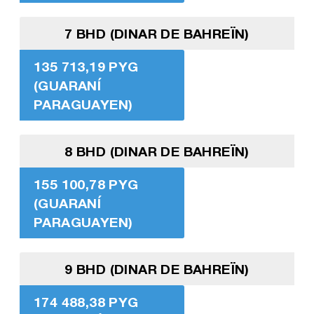
7 BHD (DINAR DE BAHREÏN)
135 713,19 PYG
(GUARANÍ
PARAGUAYEN)
8 BHD (DINAR DE BAHREÏN)
155 100,78 PYG
(GUARANÍ
PARAGUAYEN)
9 BHD (DINAR DE BAHREÏN)
174 488,38 PYG