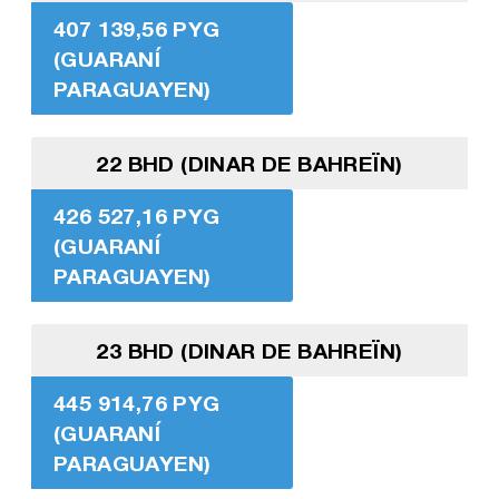
407 139,56 PYG
(GUARANÍ
PARAGUAYEN)
22 BHD (DINAR DE BAHREÏN)
426 527,16 PYG
(GUARANÍ
PARAGUAYEN)
23 BHD (DINAR DE BAHREÏN)
445 914,76 PYG
(GUARANÍ
PARAGUAYEN)