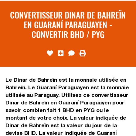
CONVERTISSEUR DINAR DE BAHREÏN
EN GUARANÍ PARAGUAYEN -
CONVERTIR BHD / PYG
Le Dinar de Bahreïn est la monnaie utilisée en
Bahreïn. Le Guaraní Paraguayen est la monnaie
utilisée au Paraguay. Utilisez ce convertisseur
Dinar de Bahreïn en Guaraní Paraguayen pour
savoir combien fait 1 BHD en PYG ou le
montant de votre choix. La valeur indiquée de
Dinar de Bahreïn est la valeur du jour de la
devise BHD. La valeur indiquée de Guaraní