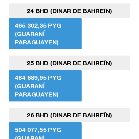
24 BHD (DINAR DE BAHREÏN)
465 302,35 PYG
(GUARANÍ
PARAGUAYEN)
25 BHD (DINAR DE BAHREÏN)
484 689,95 PYG
(GUARANÍ
PARAGUAYEN)
26 BHD (DINAR DE BAHREÏN)
504 077,55 PYG
(GUARANÍ