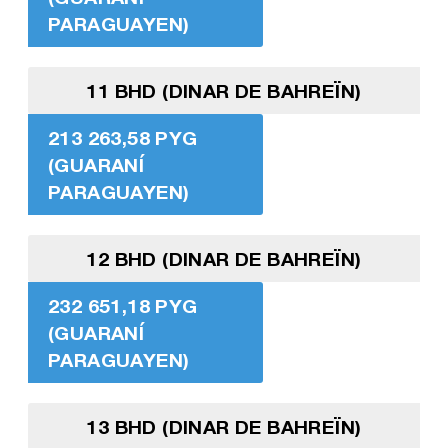
PARAGUAYEN)
11 BHD (DINAR DE BAHREÏN)
213 263,58 PYG
(GUARANÍ
PARAGUAYEN)
12 BHD (DINAR DE BAHREÏN)
232 651,18 PYG
(GUARANÍ
PARAGUAYEN)
13 BHD (DINAR DE BAHREÏN)