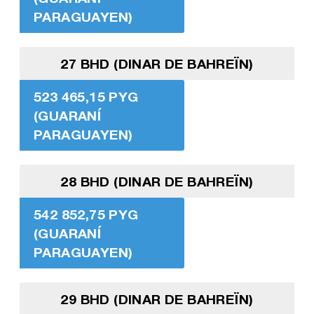
PARAGUAYEN)
27 BHD (DINAR DE BAHREÏN)
523 465,15 PYG
(GUARANÍ
PARAGUAYEN)
28 BHD (DINAR DE BAHREÏN)
542 852,75 PYG
(GUARANÍ
PARAGUAYEN)
29 BHD (DINAR DE BAHREÏN)