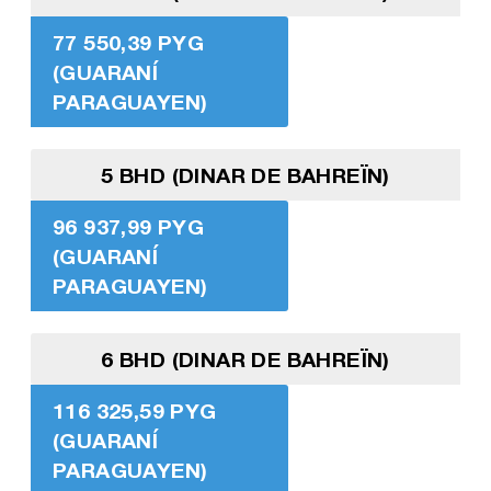
77 550,39 PYG
(GUARANÍ
PARAGUAYEN)
5 BHD (DINAR DE BAHREÏN)
96 937,99 PYG
(GUARANÍ
PARAGUAYEN)
6 BHD (DINAR DE BAHREÏN)
116 325,59 PYG
(GUARANÍ
PARAGUAYEN)