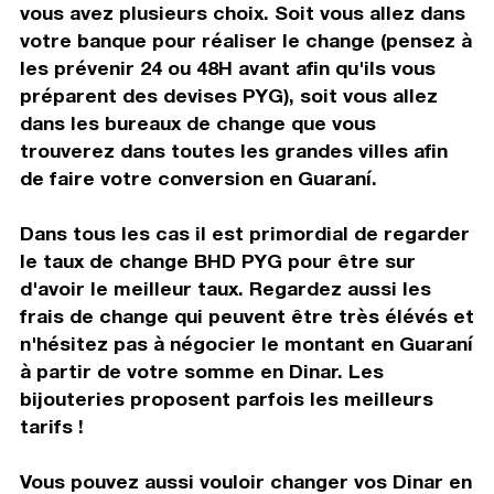
vous avez plusieurs choix. Soit vous allez dans
votre banque pour réaliser le change (pensez à
les prévenir 24 ou 48H avant afin qu'ils vous
préparent des devises PYG), soit vous allez
dans les bureaux de change que vous
trouverez dans toutes les grandes villes afin
de faire votre conversion en Guaraní.
Dans tous les cas il est primordial de regarder
le taux de change BHD PYG pour être sur
d'avoir le meilleur taux. Regardez aussi les
frais de change qui peuvent être très élévés et
n'hésitez pas à négocier le montant en Guaraní
à partir de votre somme en Dinar. Les
bijouteries proposent parfois les meilleurs
tarifs !
Vous pouvez aussi vouloir changer vos Dinar en