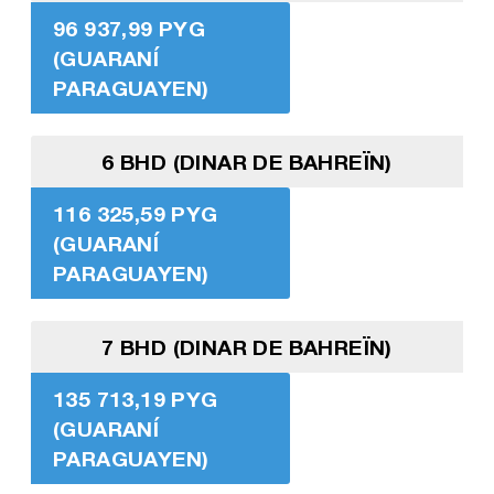
96 937,99 PYG
(GUARANÍ
PARAGUAYEN)
6 BHD (DINAR DE BAHREÏN)
116 325,59 PYG
(GUARANÍ
PARAGUAYEN)
7 BHD (DINAR DE BAHREÏN)
135 713,19 PYG
(GUARANÍ
PARAGUAYEN)