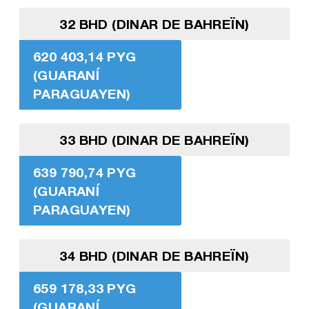
32 BHD (DINAR DE BAHREÏN)
620 403,14 PYG
(GUARANÍ
PARAGUAYEN)
33 BHD (DINAR DE BAHREÏN)
639 790,74 PYG
(GUARANÍ
PARAGUAYEN)
34 BHD (DINAR DE BAHREÏN)
659 178,33 PYG
(GUARANÍ