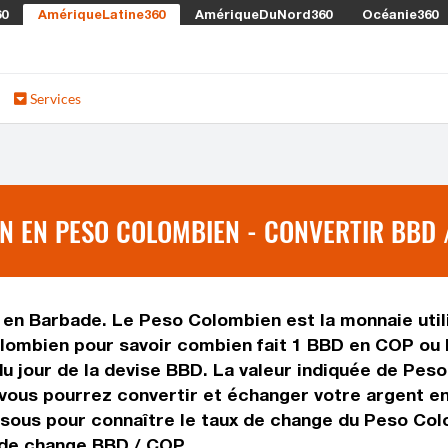
60
AmériqueLatine360
AmériqueDuNord360
Océanie360
Services
N EN PESO COLOMBIEN - CONVERTIR BBD 
e en Barbade. Le Peso Colombien est la monnaie util
lombien pour savoir combien fait 1 BBD en COP ou l
du jour de la devise BBD. La valeur indiquée de Pes
vous pourrez convertir et échanger votre argent e
ssous pour connaître le taux de change du Peso Col
 de change BBD / COP.