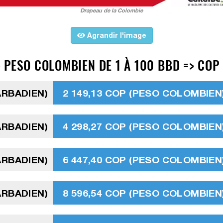
Drapeau de la Colombie
Agrandir l'image
 PESO COLOMBIEN DE 1 À 100 BBD => COP
ARBADIEN)
2 149,13 COP (PESO COLOMBIEN
ARBADIEN)
4 298,27 COP (PESO COLOMBIEN
ARBADIEN)
6 447,40 COP (PESO COLOMBIEN
ARBADIEN)
8 596,54 COP (PESO COLOMBIEN