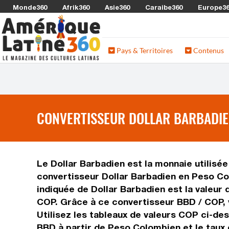
Monde360
Afrik360
Asie360
Caraibe360
Europe3
Pays & Territoires
Contenus
CONVERTISSEUR DOLLAR BARBADIE
Le Dollar Barbadien est la monnaie utilisé
convertisseur Dollar Barbadien en Peso Co
indiquée de Dollar Barbadien est la valeur 
COP. Grâce à ce convertisseur BBD / COP, 
Utilisez les tableaux de valeurs COP ci-de
BBD à partir de Peso Colombien et le taux