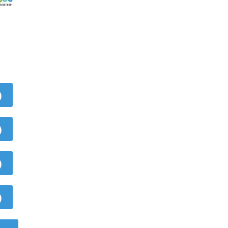
)
)
)
)