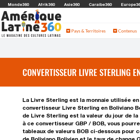
Monde360
Afrik360
Asie360
Caraibe360
Europe3
Pays & Territoires
Contenus
CONVERTISSEUR LIVRE STERLING EN
La Livre Sterling est la monnaie utilisée en
convertisseur Livre Sterling en Boliviano B
de Livre Sterling est la valeur du jour de l
à ce convertisseur GBP / BOB, vous pourrez 
tableaux de valeurs BOB ci-dessous pour co
de Boliviano Bolivien et le taux de change 