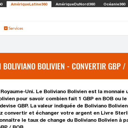
60
AmériqueLatine360
AmériqueDuNord360
Océanie360
Services
 BOLIVIANO BOLIVIEN - CONVERTIR GBP /
 Royaume-Uni. Le Boliviano Bolivien est la monnaie ut
olivien pour savoir combien fait 1 GBP en BOB ou le
a devise GBP. La valeur indiquée de Boliviano Bolivi
convertir et échanger votre argent en Livre Sterling
nnaître le taux de change du Boliviano Bolivien à pa
GBP / BOB.